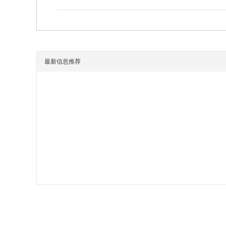
最新信息推荐