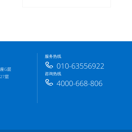
服务热线
010-63556922
座G层
咨询热线
27层
4000-668-806