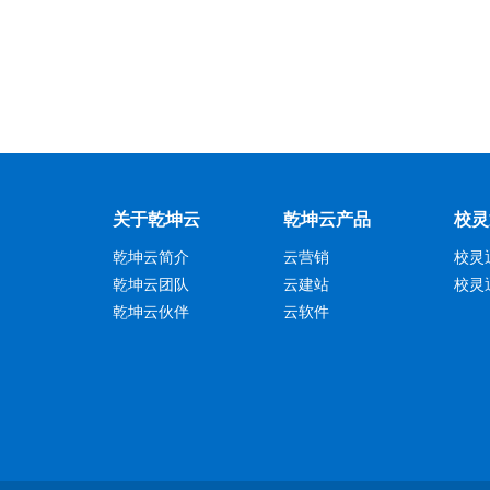
关于乾坤云
乾坤云产品
校灵
乾坤云简介
云营销
校灵
乾坤云团队
云建站
校灵
乾坤云伙伴
云软件